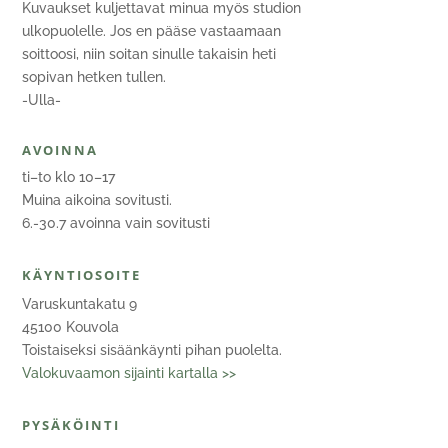
Kuvaukset kuljettavat minua myös studion
ulkopuolelle. Jos en pääse vastaamaan
soittoosi, niin soitan sinulle takaisin heti
sopivan hetken tullen.
-Ulla-
AVOINNA
ti–to klo 10–17
Muina aikoina sovitusti.
6.-30.7 avoinna vain sovitusti
KÄYNTIOSOITE
Varuskuntakatu 9
45100 Kouvola
Toistaiseksi sisäänkäynti pihan puolelta.
Valokuvaamon sijainti kartalla >>
PYSÄKÖINTI