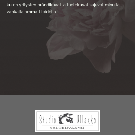
kuten yritysten brändikuvat ja tuotekuvat sujuvat minulta
vankalla ammattitaidolla.
”Saamassani asiakaspalautteessa minua on kiitetty
siitä, miten osaan ottaa lapset huomioon
kuvauksissa. Lasten kanssa työskentely on minulle
luontevaa, sillä kuvaan syksyisin monta viikkoa
alihankintana pelkkiä koulukuvia. Tulen hyvin
toimeen eri ikäisten ihmisten kanssa ja saan valtavasti
energiaa niin ihmisten kuin toimitilojen ja
tuotteidenkin kuvauksista.”