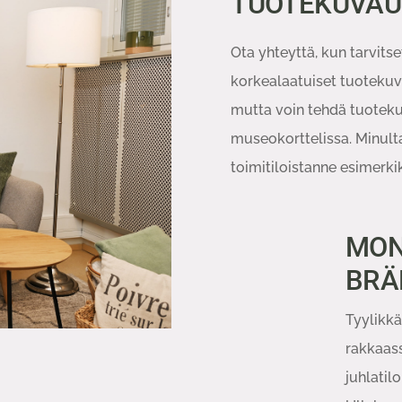
TUOTEKUVAUS
Ota yhteyttä, kun tarvits
korkealaatuiset tuotekuva
mutta voin tehdä tuotek
museokorttelissa. Minult
toimitiloistanne esimerkik
MON
BRÄ
Tyylikkä
rakkaass
juhlatil