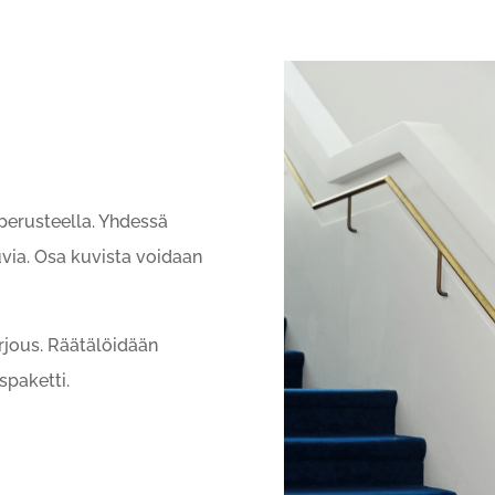
perusteella. Yhdessä
via. Osa kuvista voidaan
arjous. Räätälöidään
spaketti.