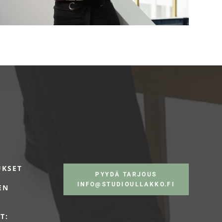
UKSET
PYYDÄ TARJOUS
INFO@STUDIOULLAKKO.FI
EN
T: