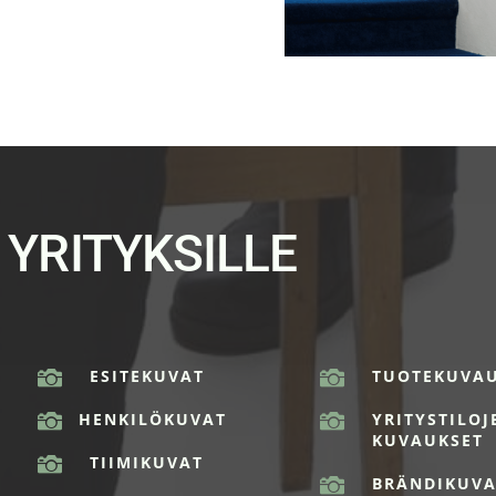
YRITYKSILLE

ESITEKUVAT

TUOTEKUVA

HENKILÖKUVAT

YRITYSTILOJ
KUVAUKSET

TIIMIKUVAT

BRÄNDIKUVA