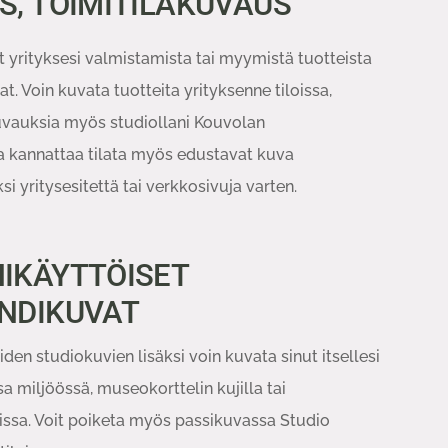
, TOIMITILAKUVAUS
et yrityksesi valmistamista tai myymistä tuotteista
t. Voin kuvata tuotteita yrityksenne tiloissa,
uvauksia myös studiollani Kouvolan
a kannattaa tilata myös edustavat kuva
si yritysesitettä tai verkkosivuja varten.
IKÄYTTÖISET
NDIKUVAT
iden studiokuvien lisäksi voin kuvata sinut itsellesi
a miljöössä, museokorttelin kujilla tai
oissa. Voit poiketa myös passikuvassa Studio